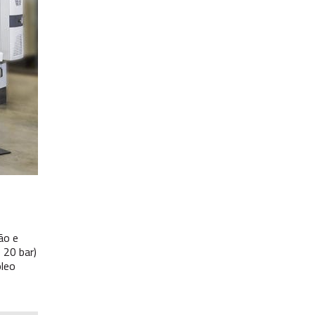
ão e
 20 bar)
leo