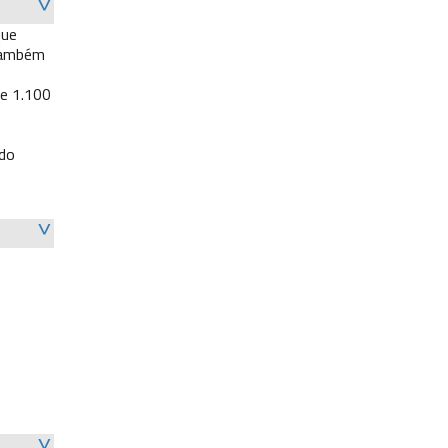
que
 Também
de 1.100
 do