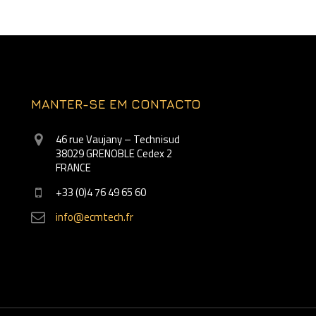
MANTER-SE EM CONTACTO
46 rue Vaujany – Technisud
38029 GRENOBLE Cedex 2
FRANCE
+33 (0)4 76 49 65 60
info@ecmtech.fr